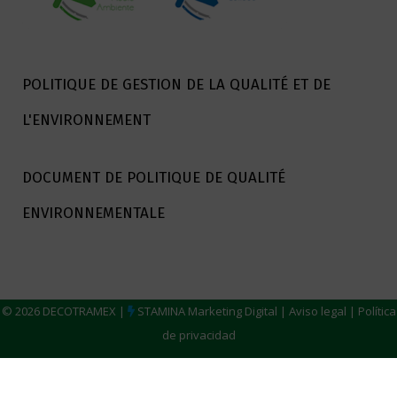
POLITIQUE DE GESTION DE LA QUALITÉ ET DE
L'ENVIRONNEMENT
DOCUMENT DE POLITIQUE DE QUALITÉ
ENVIRONNEMENTALE
© 2026 DECOTRAMEX |
STAMINA Marketing Digital
|
Aviso legal
|
Política
de privacidad
Français
Español
(
Espagnol
)