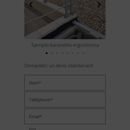
ergonómica
Ejemplo barandilla tubo circular
Ejemp
Demandez un devis maintenant