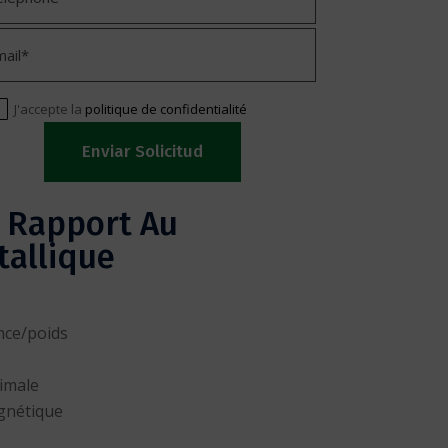
J'accepte la
politique de confidentialité
rnative:
 Rapport Au
tallique
nce/poids
imale
gnétique