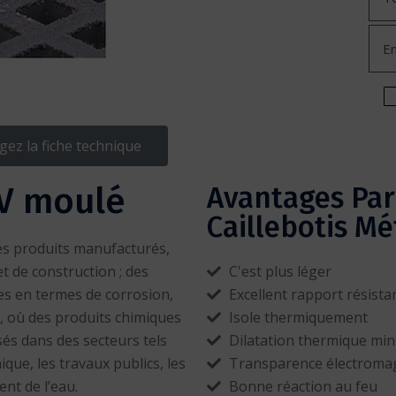
gez la fiche technique
Alte
RV moulé
Avantages Par
Caillebotis Mé
es produits manufacturés,
et de construction ; des
C'est plus léger
s en termes de corrosion,
Excellent rapport résista
e, où des produits chimiques
Isole thermiquement
isés dans des secteurs tels
Dilatation thermique min
ique, les travaux publics, les
Transparence électroma
ent de l’eau.
Bonne réaction au feu