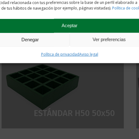
cidad relacionada con tus preferencias sobre la base de un perfil elaborado a
r de tus hábitos de navegación (por ejemplo, páginas visitadas).
Política de coo
Aceptar
ESTÁNDAR H30 31x31
Denegar
Ver preferencias
Política de privacidad
Aviso legal
ESTÁNDAR H50 50x50