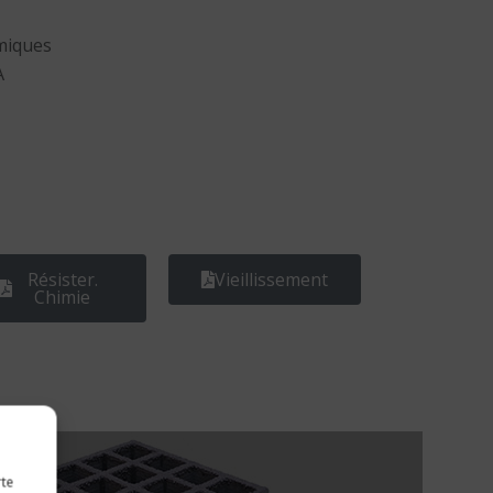
miques
A
Résister.
Vieillissement
Chimie
rte