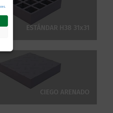
kies.
ESTÁNDAR H38 31x31
CIEGO ARENADO