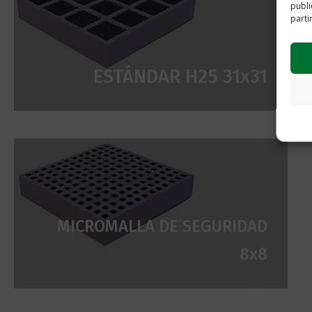
publi
parti
ESTÁNDAR H25 31x31
MICROMALLA DE SEGURIDAD
8x8