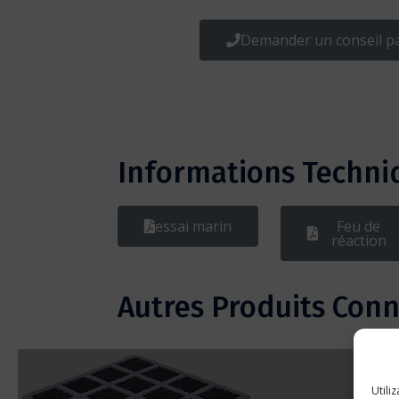
Demander un conseil p
Informations Techniq
essai marin
Feu de
réaction
Autres Produits Con
Utili