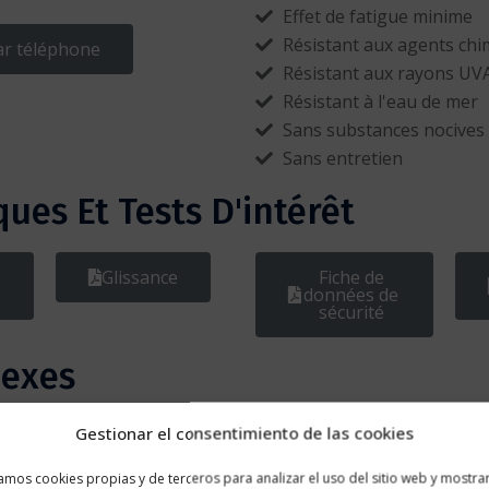
Effet de fatigue minime
Résistant aux agents chi
ar téléphone
Résistant aux rayons UV
Résistant à l'eau de mer
Sans substances nocives
Sans entretien
ues Et Tests D'intérêt
Glissance
Fiche de
données de
sécurité
nexes
Gestionar el consentimiento de las cookies
zamos cookies propias y de terceros para analizar el uso del sitio web y mostra