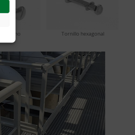
llo plano
Tornillo hexagonal