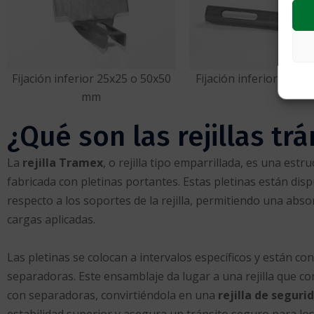
Fijación inferior 25x25 o 50x50
Fijación inferior unió
mm
¿Qué son las rejillas tr
La
rejilla Tramex
, o rejilla tipo emparrillada, es una estr
fabricada con pletinas portantes. Estas pletinas están dis
respecto a los soportes de la rejilla, permitiendo una absor
cargas aplicadas.
Las pletinas se colocan a intervalos específicos y están c
separadoras. Este ensamblaje da lugar a una rejilla que c
con separadoras, convirtiéndola en una
rejilla de seguri
estabilidad superior y asegura un tránsito seguro para los