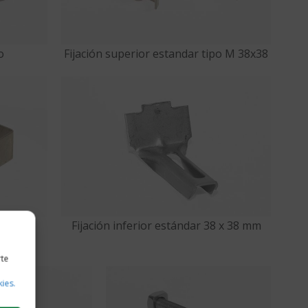
o
Fijación superior estandar tipo M 38x38
Fijación inferior estándar 38 x 38 mm
rte
kies.