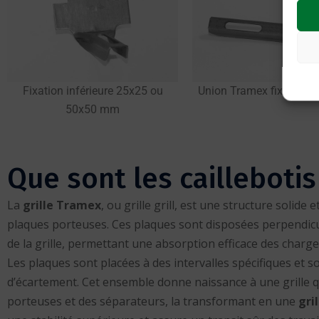
Fixation inférieure 25x25 ou
Union Tramex fixation in
50x50 mm
Que sont les cailleboti
La
grille Tramex
, ou grille grill, est une structure solide
plaques porteuses. Ces plaques sont disposées perpendic
de la grille, permettant une absorption efficace des charg
Les plaques sont placées à des intervalles spécifiques et s
d’écartement. Cet ensemble donne naissance à une grille 
porteuses et des séparateurs, la transformant en une
gri