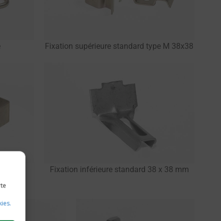
e
Fixation supérieure standard type M 38x38
Fixation inférieure standard 38 x 38 mm
rte
kies.