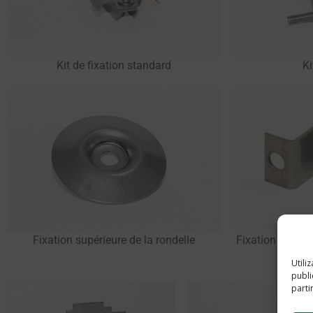
Ki
Kit de fixation standard
Fixation supérieure de la rondelle
Fixation type 
m
Utili
publi
parti