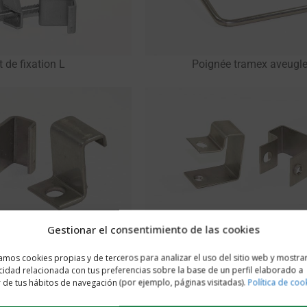
t de fixation L
Poignée tramex aveugl
Gestionar el consentimiento de las cookies
L 38x38 mm pour hauteur 30
Fixation de type C
m ou 38 mm
zamos cookies propias y de terceros para analizar el uso del sitio web y mostra
cidad relacionada con tus preferencias sobre la base de un perfil elaborado a
r de tus hábitos de navegación (por ejemplo, páginas visitadas).
Política de coo