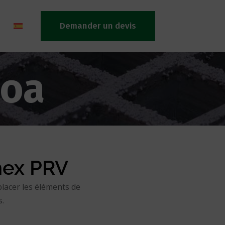
Demander un devis
koa
mex PRV
placer les éléments de
s.