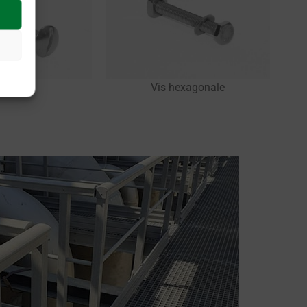
s plate
Vis hexagonale