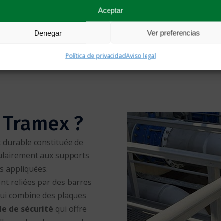
Aceptar
Denegar
Ver preferencias
Política de privacidad
Aviso legal
férieure
Vis étoile
Vi
s Tramex ?
 et durable constituée de
ulairement aux supports
es appliquées.
ont reliées par des barres
qui combine des plaques
lle de sécurité
qui offre